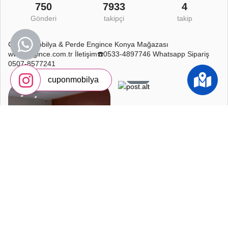
750
7933
4
Gönderi
takipçi
takip
Cupon Mobilya & Perde Engince Konya Mağazası
www.engince.com.tr İletişim☎️0533-4897746 Whatsapp Sipariş
0507-8577241
4
1
5
cuponmobilya
0