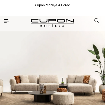
İletişim☎️0533-4897746