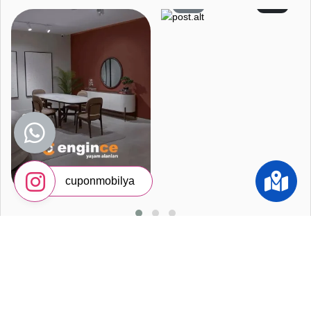
4
1
cuponmobilya
3
0