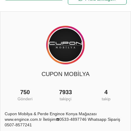
CUPON MOBİLYA
750
7933
4
Gönderi
takipçi
takip
Cupon Mobilya & Perde Engince Konya Mağazası
www.engince.com.tr İletişim☎️0533-4897746 Whatsapp Sipariş
0507-8577241